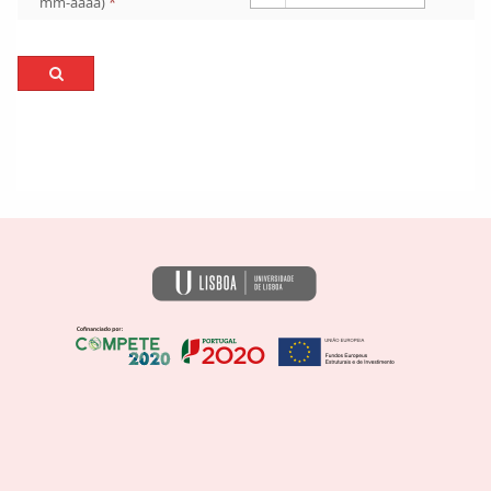
mm-aaaa)
*
