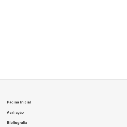
14:00
15:00
16:00
17:00
18:00
19:00
20:00
21:00
22:00
Página Inicial
23:00
Avaliação
Bibliografia