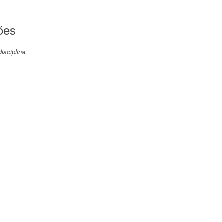
ões
isciplina.