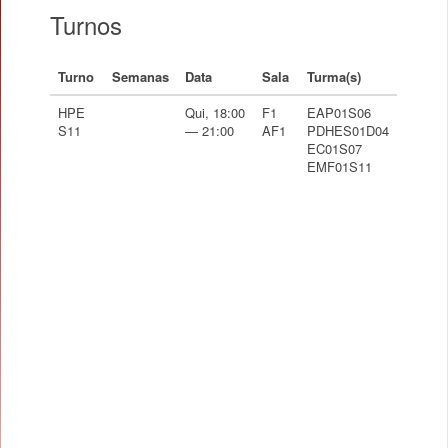
Turnos
Turno
Semanas
Data
Sala
Turma(s)
HPE
Qui, 18:00
F1
EAP01S06
S11
— 21:00
AF1
PDHES01D04
EC01S07
EMF01S11