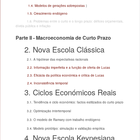
1.4. Modelos de gerações sobrepostas
)
1.5. Crescimento endógeno
1.6. Problemas entre o curto e o longo prazo: défices orçamentais,
dívida pública e inflação
Parte II - Macroeconomia de Curto Prazo
2. Nova Escola Clássica
2.1. A hipótese das expectativas racionais
2.2. Informação imperfeita e a função de oferta de Lucas
2.3. Eficácia da política económica e crítica de Lucas
2.4. Inconsistência temporal
3. Ciclos Económicos Reais
3.1. Tendência e ciclo económico: factos estilizados do curto prazo
3.2. Optimização intertemporal
3.3. O modelo de Ramsey com trabalho endógeno
3.4. Modelo protótipo: simulação e validação empírica
4. Nova Escola Keynesiana