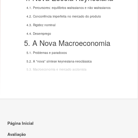
4.1. Percursores: equilíbrios walrasianos e não walrasianos
4.2. Concorrência imperfeita no mercado do produto
4.3. Rigidez nominal
4.4. Desemprego
5. A Nova Macroeconomia
5.1. Problemas e paradoxos
5.2. A "nova" síntese keynesiana-neoclássica
5.3. Macroeconomia e mercado accionista
Página Inicial
Avaliação