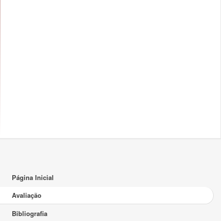
Macroeconomics I - Época de Recurso
18:00
F1 003
Macroeconomics I - Melhoria de Nota
18:00
Página Inicial
Avaliação
Bibliografia