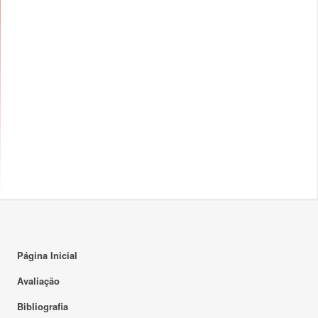
14:00
15:00
16:00
17:00
18:00
18:30 - 21:30
18:30 - 21:30
TP
TP
19:00
F1 008
F1 003
20:00
21:00
22:00
Página Inicial
23:00
Avaliação
Bibliografia