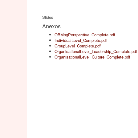
Slides
Anexos
OBMngPerspective_Complete.pdf
IndividualLevel_Complete.pdf
GroupLevel_Complete.pdf
OrganisationalLevel_Leadership_Complete.pdf
OrganisationalLevel_Culture_Complete.pdf