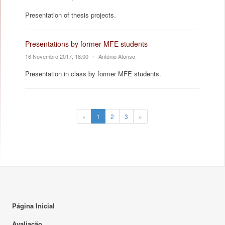
Presentation of thesis projects.
Presentations by former MFE students
16 Novembro 2017, 18:00
•
António Afonso
Presentation in class by former MFE students.
«
1
2
3
»
Página Inicial
Avaliação