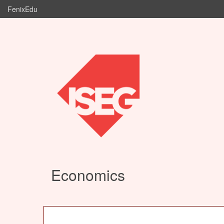
FenixEdu
Economics