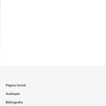
14:00
15:00
16:00
17:00
18:00
19:00
20:00
21:00
22:00
Página Inicial
23:00
Avaliação
Bibliografia