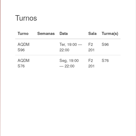
Turnos
Turno
Semanas
Data
Sala
Turma(s)
AQDM
Ter, 19:00 —
F2
S96
S96
22:00
201
AQDM
Seg, 19:00
F2
S76
S76
— 22:00
201