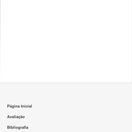
14:00
15:00
16:00
17:00
18:00
18:00 - 21:00
TP
F1 116
19:00
20:00
21:00
22:00
Página Inicial
23:00
Avaliação
Bibliografia