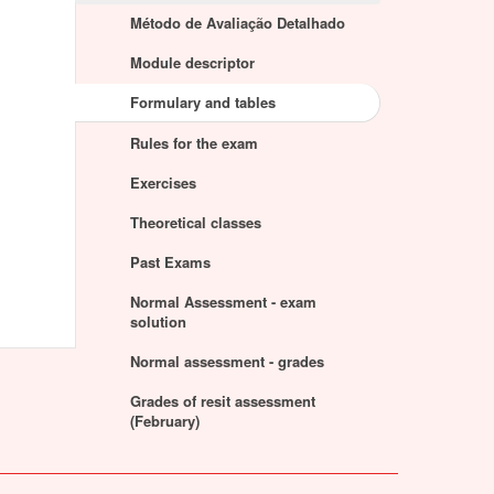
Método de Avaliação Detalhado
Module descriptor
Formulary and tables
Rules for the exam
Exercises
Theoretical classes
Past Exams
Normal Assessment - exam
solution
Normal assessment - grades
Grades of resit assessment
(February)