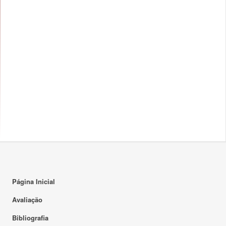
14:00
15:00
16:00
17:00
18:00
18:30 - 20:00
TP
19:00
F1 008
20:00
20:00 - 21:30
TP
F1 003
21:00
22:00
Página Inicial
23:00
Avaliação
Bibliografia