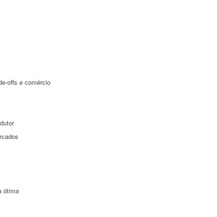
de-offs e comércio
dutor
ercados
a ótima