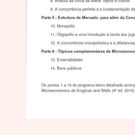
8. Análise da curva da oferta:
inputs
e custos
9. A concorrência perfeita e a fundamentação da
Parte 5 - Estrutura de Mercado: para além da Conc
10. Monopólio
11. Oligopólio e uma introdução à teoria dos jog
12. A concorrência monopolística e a diferencia
Parte 6 - Tópicos complementares de Microecono
13. Externalidades
14. Bens públicos
Os pontos 1 a 14 do programa letivo detalhado acom
Microeconomics
de Krugman and Wells (4ª ed, 2015)