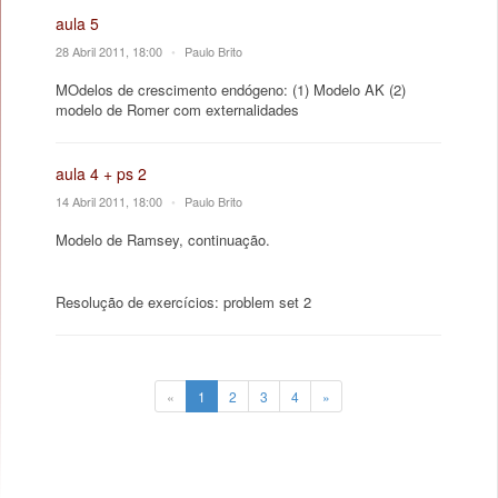
aula 5
28 Abril 2011, 18:00
•
Paulo Brito
MOdelos de crescimento endógeno: (1) Modelo AK (2)
modelo de Romer com externalidades
aula 4 + ps 2
14 Abril 2011, 18:00
•
Paulo Brito
Modelo de Ramsey, continuação.
Resolução de exercícios: problem set 2
«
1
2
3
4
»