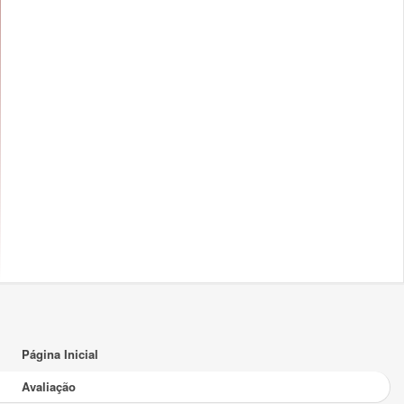
3
4
5
6
7
8
9
Página Inicial
Avaliação