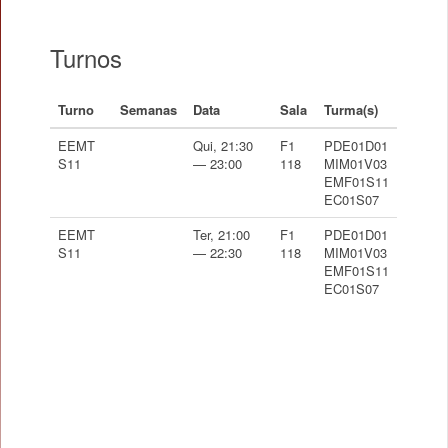
Turnos
Turno
Semanas
Data
Sala
Turma(s)
EEMT
Qui, 21:30
F1
PDE01D01
S11
— 23:00
118
MIM01V03
EMF01S11
EC01S07
EEMT
Ter, 21:00
F1
PDE01D01
S11
— 22:30
118
MIM01V03
EMF01S11
EC01S07