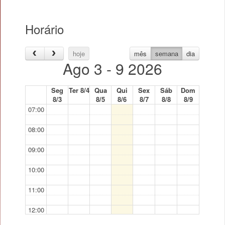
Horário
hoje
mês
semana
dia
Ago 3 - 9 2026
Seg
Ter 8/4
Qua
Qui
Sex
Sáb
Dom
8/3
8/5
8/6
8/7
8/8
8/9
07:00
08:00
09:00
10:00
11:00
12:00