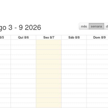
go 3 - 9 2026
mês
semana
d
8/5
Qui 8/6
Sex 8/7
Sáb 8/8
Dom 8/9