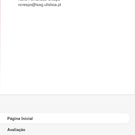
ncrespo@iseg.ulisboa.pt
Página Inicial
Avaliação